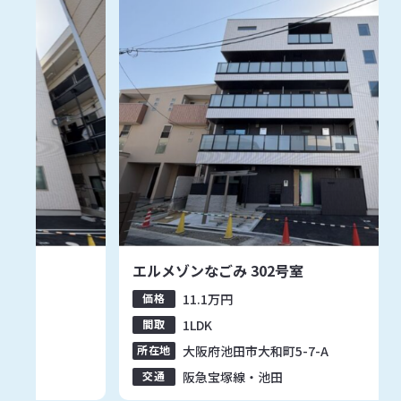
室
エルメゾンなごみ 301号室
価格
11.1
万円
間取
1LDK
7-A
所在地
大阪府池田市大和町5-7-A
交通
阪急宝塚線・池田