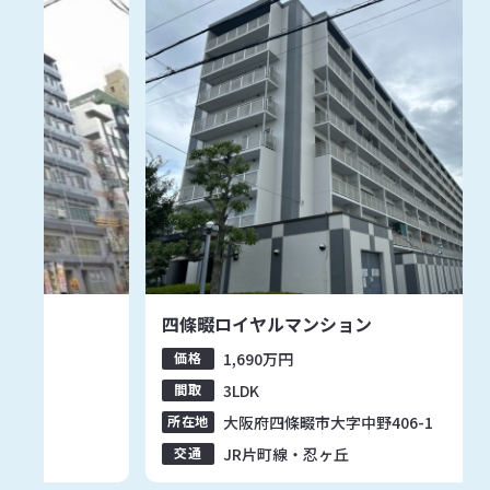
ン
箕面市の2階建て中古戸建
価格
5,780
万円
間取
3SLDK
野406-1
所在地
大阪府箕面市彩都粟生北7丁目
交通
大阪モノレール彩都線・彩