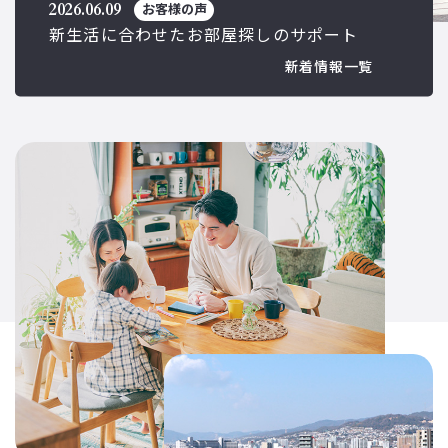
6.06.09
2026.05.22
お客様の声
お
生活に合わせたお部屋探しのサポート
いつもお仕事
株式会社M's BASE
た！
新着情報一覧
〒563-0057
大阪府池田市槻木町7-11津田ビル2F
TEL｜
072-736-9450
定休日｜水曜日