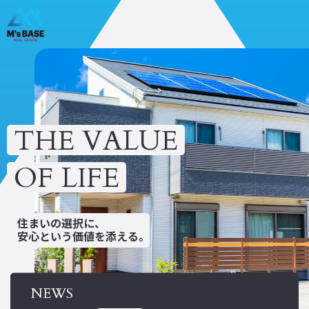
ホーム
私たちについて
不動産売買・買取
不動産コンサル
THE VALUE
リフォーム
消防設備点検
OF LIFE
飲食事業
物件検索
会社概要
トピックス
住まいの選択に、
新着情報
お問い合わせ
​​​​​​​安心という価値を添える。
NEWS