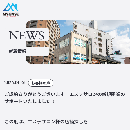
NEWS
ホーム
私たちについて
新着情報
不動産売買・買取
不動産コンサル
リフォーム
消防設備点検
飲食事業
物件検索
2026.04.26
お客様の声
会社概要
トピックス
ご成約ありがとうございます｜エステサロンの新規開業の
新着情報
お問い合わせ
サポートいたしました！
この度は、エステサロン様の店舗探しを