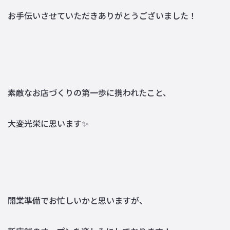
お手伝いさせていただきありがとうございました！
株式会社M's BASE
〒563-0057
大阪府池田市槻木町7-11津田ビル2F
TEL｜
072-736-9450
定休日｜水曜日
素敵なお店づくりの第一歩に携われたこと、
大変光栄に思います✨
開業準備でお忙しいかと思いますが、