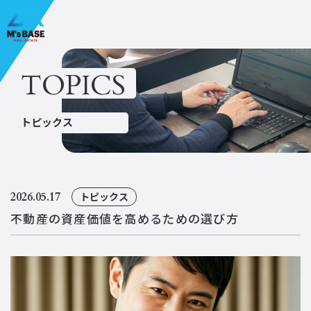
TOPICS
ホーム
私たちについて
トピックス
不動産売買・買取
不動産コンサル
リフォーム
消防設備点検
飲食事業
物件検索
2026.05.17
トピックス
会社概要
トピックス
不動産の資産価値を高めるための選び方
新着情報
お問い合わせ